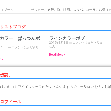
マイブーム
サッカー。旅行。海。映画。スタバ。コーラ。お酒は
イリストブログ
カラー ぱっつんボ
ラインカラーボブ
2019年8月8日
コメントはまだありま
せん
月15日
コメントはまだあり
Read More »
e »
る伝説。
ちは。面白カワイイスタッフがたくさんいますので、当サロンを快くお
プロフィール