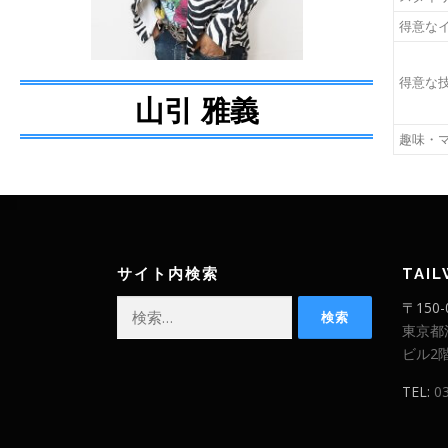
得意な
得意な
山引 雅義
趣味・
サイト内検索
TAI
〒150-
東京都
ビル2
TEL:
0