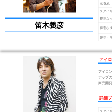
出身地
スタイ
得意な
笛木義彦
得意な
趣味・
アイ
アイロン
アップ
商品開発
詳細
スタイ