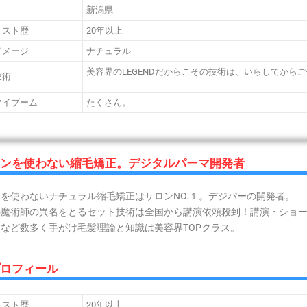
新潟県
リスト歴
20年以上
イメージ
ナチュラル
美容界のLEGENDだからこその技術は、いらしてから
技術
マイブーム
たくさん。
ロンを使わない縮毛矯正。デジタルパーマ開発者
を使わないナチュラル縮毛矯正はサロンNO.１。デジパーの開発者。
の魔術師の異名をとるセット技術は全国から講演依頼殺到！講演・ショ
など数多く手がけ毛髪理論と知識は美容界TOPクラス。
プロフィール
リスト歴
20年以上