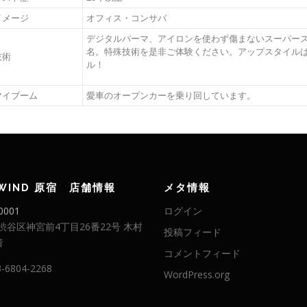
イメージ
オフィス・コンサバ
デジタルパーマ、アイロンを使わず傷まないスーパース
名。特殊技術を是非ご体験ください。アップスタイルは
技術
ル！
マイブーム
愛車のオープンカーを乗り回しています。
LWIND 原宿 店舗情報
メタ情報
0001
ログイン
渋谷区神宮前4丁目26番22号 木村
投稿フィード
階
コメントフィード
3-6804-2268
WordPress.org