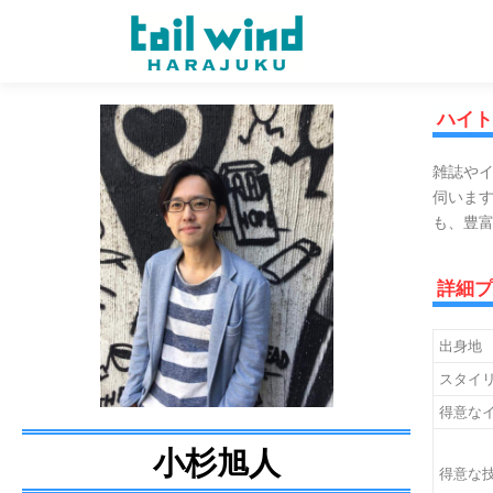
ハイト
雑誌や
伺いま
も、豊
詳細
出身地
スタイ
得意な
小杉旭人
得意な