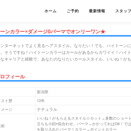
ホーム
ご予約
最新情報
スタッ
ーンカラー×ダメージ0パーマでオンリーワン★
インターネットでよく見るへアスタイル。なりたい！でも、ハイトーン
す。そうですね！ハイトーンカラーはカールがあるからカワイイ！ハイ
富なキャリアと経験で、あなたのなりたいカールスタイル、いいね！が
プロフィール
新潟県
リスト歴
12年
ナチュラル
イメージ
いいね！がもらえるスタイル☆カット→多数のショー
立ちも小顔+似合わせ。パーマ→かかってればOK！で
技術
を取り入れたパーマ！カラー→ポイントカラー