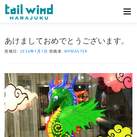
コ
ン
メニュー
テ
ン
ツ
へ
ホーム
ご予約
最新情報
スタッフ
求人
あけましておめでとうございます。
ス
キ
投稿日:
2024年1月1日
投稿者:
WPMASTER
ッ
プ
ミラーレンタル
当店について