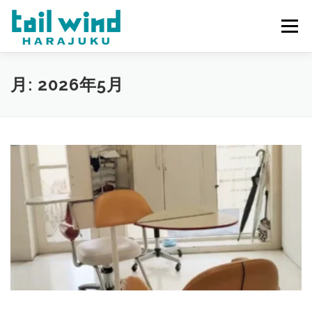
コ
ン
メニュー
テ
ン
ツ
へ
ホーム
ご予約
最新情報
スタッフ
求人
月:
2026年5月
ス
キ
ッ
プ
ミラーレンタル
当店について