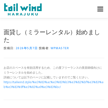
コ
ン
メニュー
テ
ン
ツ
へ
ホーム
ご予約
最新情報
スタッフ
求人
面貸し（ミラーレンタル）始めまし
ス
キ
た
ッ
プ
ミラーレンタル
当店について
投稿日:
2026年5月7日
投稿者:
WPMASTER
お店のスペースを有効活用するため、この度フリーランスの美容師様向けに
ミラーレンタルを始めました。
詳細については以下のページに記載していますのでご覧ください。
https://tailwind.style/%e3%83%ac%e3%83%b3%e3%82%bf%e3%83%a
b%e3%83%9f%e3%83%a9%e3%83%bc/