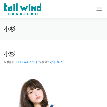
コ
ン
メニュー
テ
ン
ツ
へ
ホーム
ご予約
最新情報
スタッフ
求人
小杉
ス
キ
ッ
プ
ミラーレンタル
当店について
小杉
投稿日:
2018年4月9日
投稿者:
小杉旭人