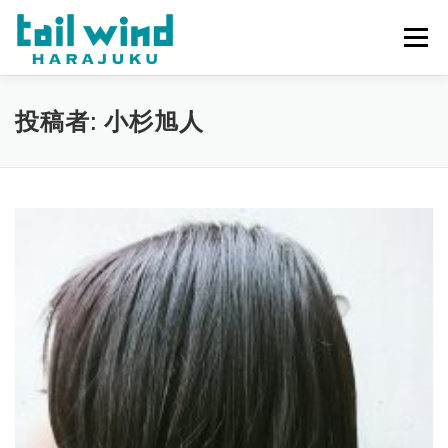
コンテンツへスキップ
メニュー
ホーム
ご予約
最新情報
スタッフ
求人
投稿者:
小杉旭人
ミラーレンタル
当店について