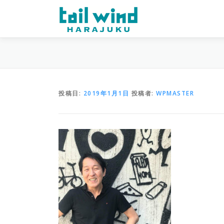
コ
ン
テ
ン
ツ
へ
ス
キ
投稿日:
2019年1月1日
投稿者:
WPMASTER
ッ
プ