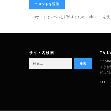
このサイトはスパムを低減するために Akismet を
サイト内検索
TAI
検
〒150-
索:
東京都
ビル2
TEL:
0