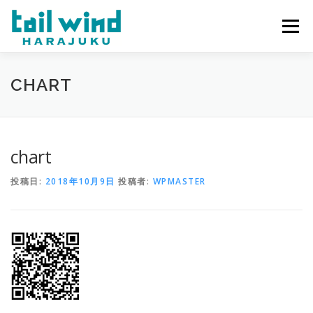
コ
ン
メニュー
テ
ン
ツ
へ
ホーム
ご予約
最新情報
スタッフ
求人
CHART
ス
キ
ッ
プ
ミラーレンタル
当店について
chart
投稿日:
2018年10月9日
投稿者:
WPMASTER