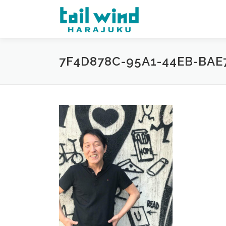
コ
ン
テ
ン
ツ
7F4D878C-95A1-44EB-BAE
へ
ス
キ
ッ
プ