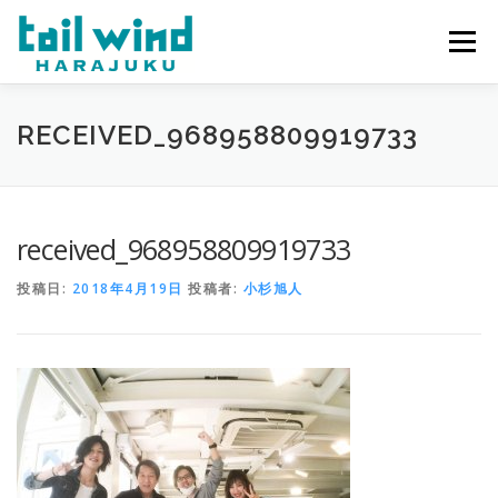
コ
ン
メニュー
テ
ン
ツ
へ
ホーム
ご予約
最新情報
スタッフ
求人
RECEIVED_968958809919733
ス
キ
ッ
プ
ミラーレンタル
当店について
received_968958809919733
投稿日:
2018年4月19日
投稿者:
小杉旭人