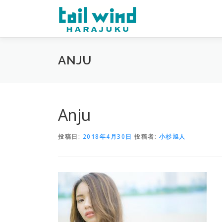
コ
ン
テ
ン
ツ
ANJU
へ
ス
キ
ッ
プ
Anju
投稿日:
2018年4月30日
投稿者:
小杉旭人