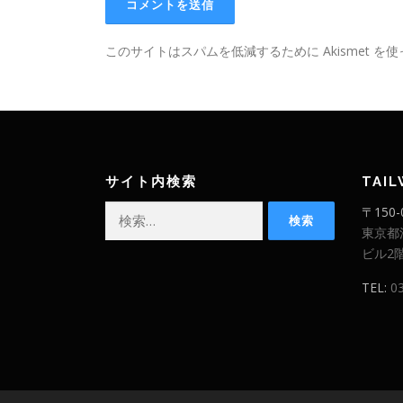
このサイトはスパムを低減するために Akismet を
サイト内検索
TAI
検
〒150-
索:
東京都
ビル2
TEL:
0