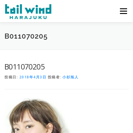
コ
ン
メニュー
テ
ン
ツ
へ
ホーム
ご予約
最新情報
スタッフ
求人
B011070205
ス
キ
ッ
プ
ミラーレンタル
当店について
B011070205
投稿日:
2018年4月3日
投稿者:
小杉旭人