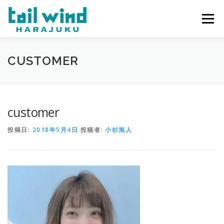
コ
ン
メニュー
テ
ン
ツ
へ
ホーム
ご予約
最新情報
スタッフ
求人
CUSTOMER
ス
キ
ッ
プ
ミラーレンタル
当店について
customer
投稿日:
2018年5月4日
投稿者:
小杉旭人