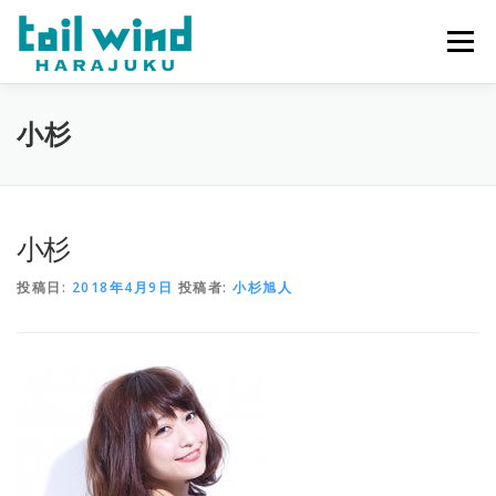
コ
ン
メニュー
テ
ン
ツ
へ
ホーム
ご予約
最新情報
スタッフ
求人
小杉
ス
キ
ッ
プ
ミラーレンタル
当店について
小杉
投稿日:
2018年4月9日
投稿者:
小杉旭人