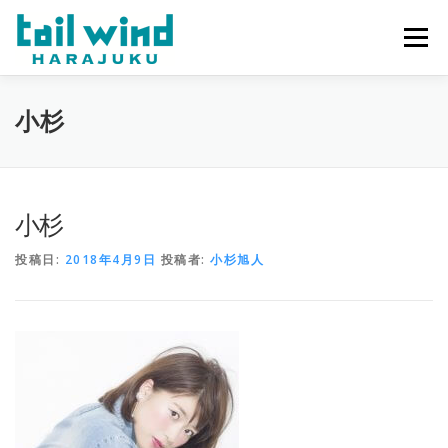
コ
ン
メニュー
テ
ン
ツ
へ
ホーム
ご予約
最新情報
スタッフ
求人
小杉
ス
キ
ッ
プ
ミラーレンタル
当店について
小杉
投稿日:
2018年4月9日
投稿者:
小杉旭人