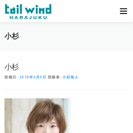
コ
ン
メニュー
テ
ン
ツ
へ
ホーム
ご予約
最新情報
スタッフ
求人
小杉
ス
キ
ッ
プ
ミラーレンタル
当店について
小杉
投稿日:
2018年4月9日
投稿者:
小杉旭人