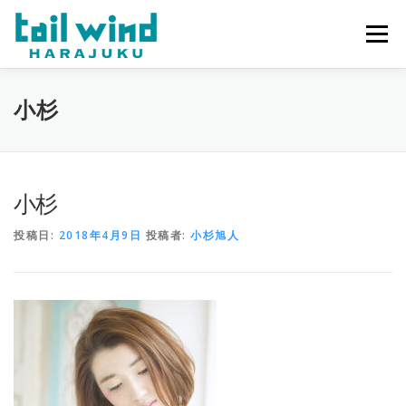
コ
ン
メニュー
テ
ン
ツ
へ
ホーム
ご予約
最新情報
スタッフ
求人
小杉
ス
キ
ッ
プ
ミラーレンタル
当店について
小杉
投稿日:
2018年4月9日
投稿者:
小杉旭人